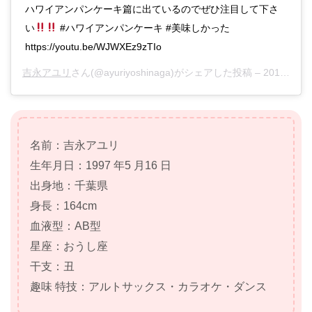
ハワイアンパンケーキ篇に出ているのでぜひ注目して下さ
い
#ハワイアンパンケーキ #美味しかった
https://youtu.be/WJWXEz9zTIo
吉永アユリ
さん(@ayuriyoshinaga)がシェアした投稿 –
2019年 6月月17日午前7時03分PDT
名前：吉永アユリ
生年月日：1997 年5 月16 日
出身地：千葉県
身長：164cm
血液型：AB型
星座：おうし座
干支：丑
趣味 特技：アルトサックス・カラオケ・ダンス