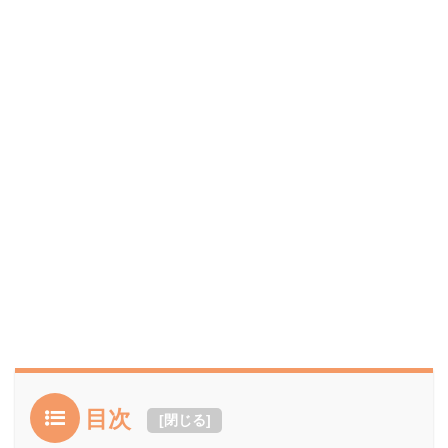
目次
[
閉じる
]