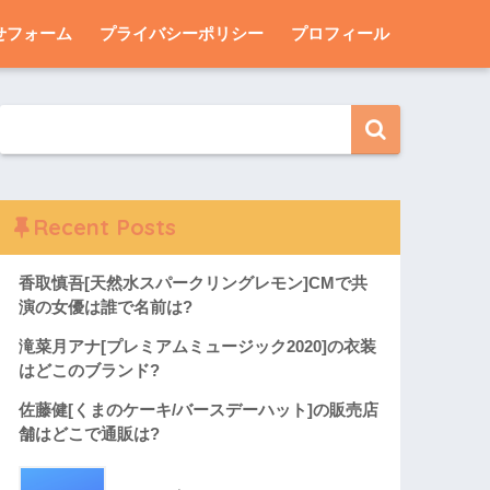
せフォーム
プライバシーポリシー
プロフィール
Recent Posts
香取慎吾[天然水スパークリングレモン]CMで共
演の女優は誰で名前は?
滝菜月アナ[プレミアムミュージック2020]の衣装
はどこのブランド?
佐藤健[くまのケーキ/バースデーハット]の販売店
舗はどこで通販は?