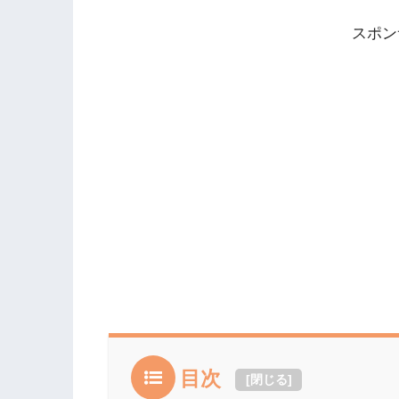
スポン
目次
[
閉じる
]