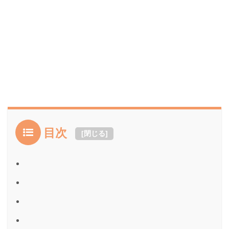
目次
[
閉じる
]