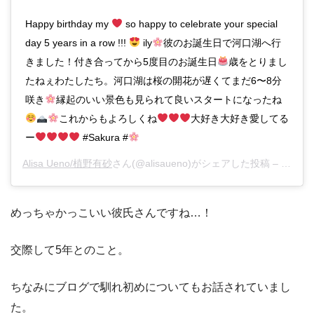
Happy birthday my
so happy to celebrate your special
day 5 years in a row !!!
ily
彼のお誕生日で河口湖へ行
きました！付き合ってから5度目のお誕生日
歳をとりまし
たねぇわたしたち。河口湖は桜の開花が遅くてまだ6〜8分
咲き
縁起のいい景色も見られて良いスタートになったね
これからもよろしくね
大好き大好き愛してる
ー
#Sakura #
Alisa Ueno/植野有砂
さん(@alisaueno)がシェアした投稿 –
2019
めっちゃかっこいい彼氏さんですね…！
交際して5年とのこと。
ちなみにブログで馴れ初めについてもお話されていまし
た。