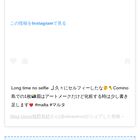
この投稿をInstagramで見る
Long time no selfie
久々にセルフィーしたな
Comino
島での1枚
眉はアートメークだけど化粧する時は少し書き
足します
#malta #マルタ
Alisa Ueno/植野有砂
さん(@alisaueno)がシェアした投稿 –
2019