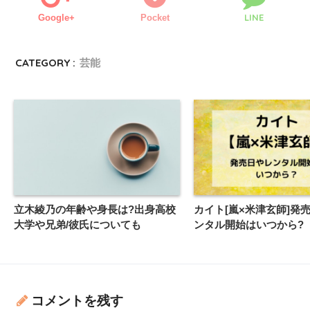
LINE
Google+
Pocket
CATEGORY :
芸能
立木綾乃の年齢や身長は?出身高校
カイト[嵐×米津玄師]発
大学や兄弟/彼氏についても
ンタル開始はいつから?
コメントを残す