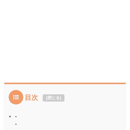
目次
[
閉じる
]