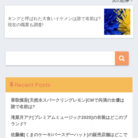
次の記事
キングと呼ばれた大食いイケメンは誰で名前は?
現在の職業も調査!
Recent Posts
香取慎吾[天然水スパークリングレモン]CMで共演の女優は
誰で名前は?
滝菜月アナ[プレミアムミュージック2020]の衣装はどこのブ
ランド?
佐藤健[くまのケーキ/バースデーハット]の販売店舗はどこで