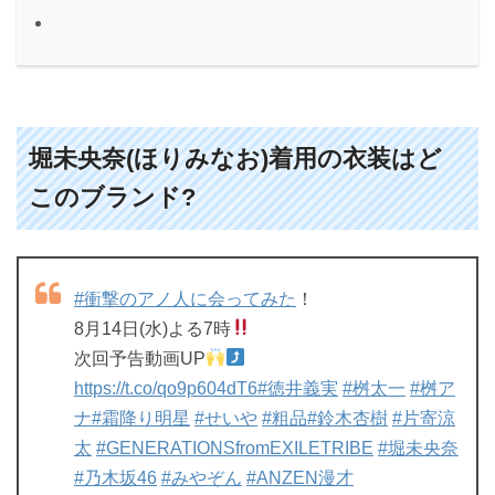
堀未央奈(ほりみなお)着用の衣装はど
このブランド?
#衝撃のアノ人に会ってみた
！
8月14日(水)よる7時
次回予告動画UP
https://t.co/qo9p604dT6
#徳井義実
#桝太一
#桝ア
ナ
#霜降り明星
#せいや
#粗品
#鈴木杏樹
#片寄涼
太
#GENERATIONSfromEXILETRIBE
#堀未央奈
#乃木坂46
#みやぞん
#ANZEN漫才