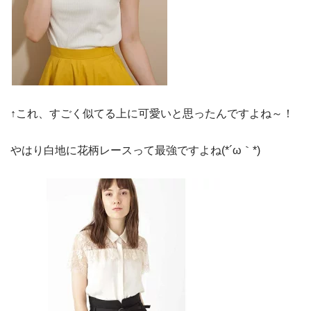
↑これ、すごく似てる上に可愛いと思ったんですよね～！
やはり白地に花柄レースって最強ですよね(*´ω｀*)